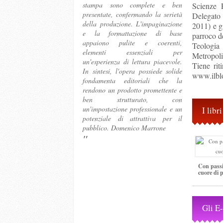
stampa sono complete e ben
Scienze 
presentate, confermando la serietà
Delegato 
della produzione. L'impaginazione
2011) e g
e la formattazione di base
parroco d
appaiono pulite e coerenti,
Teologia
elementi essenziali per
Metropoli
un'esperienza di lettura piacevole.
Tiene riti
In sintesi, l'opera possiede solide
www.ilbl
fondamenta editoriali che la
rendono un prodotto promettente e
ben strutturato, con
un'impostazione professionale e un
I lib
potenziale di attrattiva per il
pubblico. Domenico Marrone
"
Con passi
cuore di p
Gli E