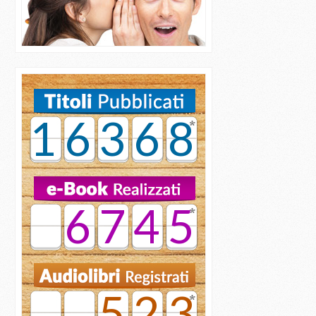
16368
6745
523