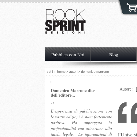
Pubblica con Noi
Blog
sei in :
home
>
autori
> domenico marrone
Autore:
Domenico Marrone dice
dell'editore...
"
L’esperienza di pubblicazione con
le vostre edizioni è stata fortemente
positiva. Ho apprezzato la
professionalità con attenzione alla
tutela legale. Le informazioni di
l’Univers